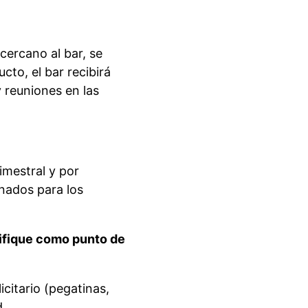
cercano al bar, se
cto, el bar recibirá
 reuniones en las
imestral y por
onados para los
ntifique como punto de
citario (pegatinas,
d.