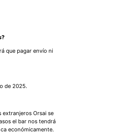
s?
rá que pagar envío ni
ro de 2025.
s extranjeros Orsai se
asos el bar nos tendrá
nunca económicamente.