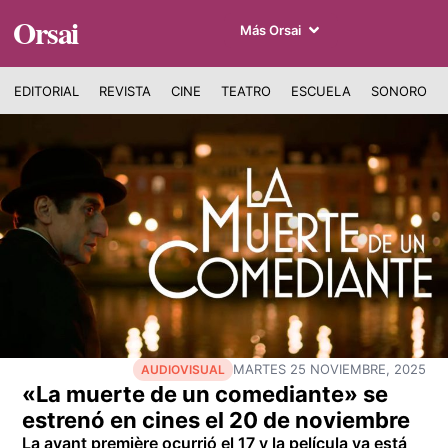
Orsai
Más Orsai
EDITORIAL
REVISTA
CINE
TEATRO
ESCUELA
SONORO
MARTES 25 NOVIEMBRE, 2025
AUDIOVISUAL
«La muerte de un comediante» se
estrenó en cines el 20 de noviembre
La avant première ocurrió el 17 y la película ya está