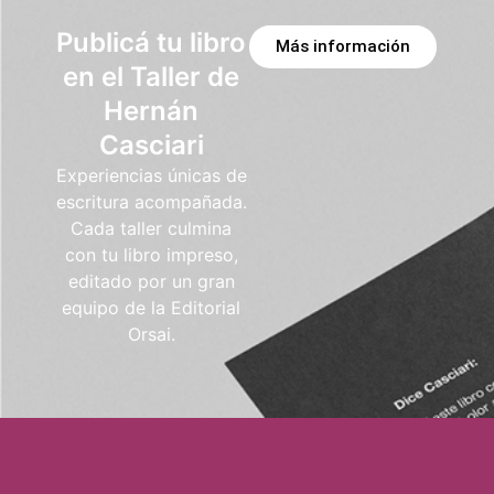
Publicá tu libro
Más información
en el Taller de
Hernán
Casciari
Experiencias únicas de
escritura acompañada.
Cada taller culmina
con tu libro impreso,
editado por un gran
equipo de la Editorial
Orsai.