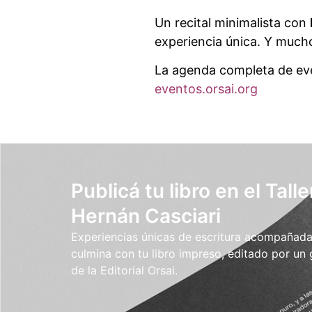
Un recital minimalista con
experiencia única. Y mucho
La agenda completa de eve
eventos.orsai.org
Publicá tu libro en el Talle
Hernán Casciari
Experiencias únicas de escritura acompañada.
culmina con tu libro impreso, editado por un
de la Editorial Orsai.