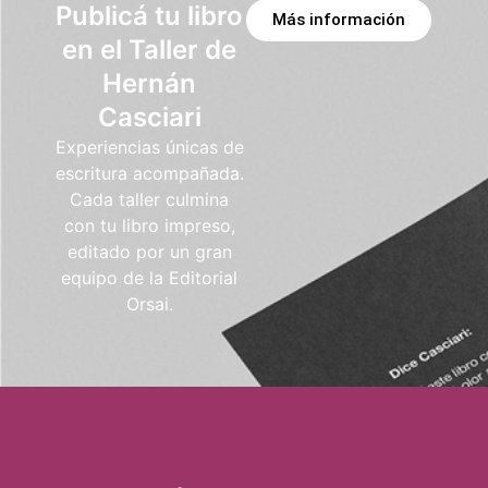
Publicá tu libro
Más información
en el Taller de
Hernán
Casciari
Experiencias únicas de
escritura acompañada.
Cada taller culmina
con tu libro impreso,
editado por un gran
equipo de la Editorial
Orsai.