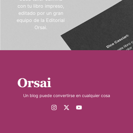
con tu libro impreso,
editado por un gran
equipo de la Editorial
Orsai.
Un blog puede convertirse en cualquier cosa