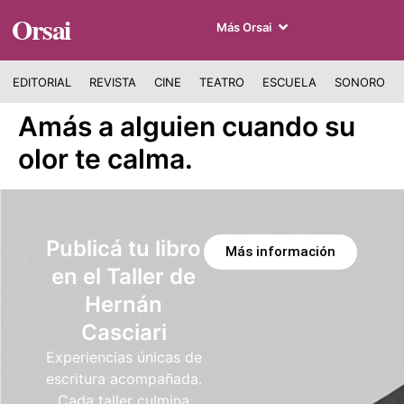
Orsai
Más Orsai
EDITORIAL
REVISTA
CINE
TEATRO
ESCUELA
SONORO
Amás a alguien cuando su
olor te calma.
Publicá tu libro
Más información
en el Taller de
Hernán
Casciari
Experiencias únicas de
escritura acompañada.
Cada taller culmina