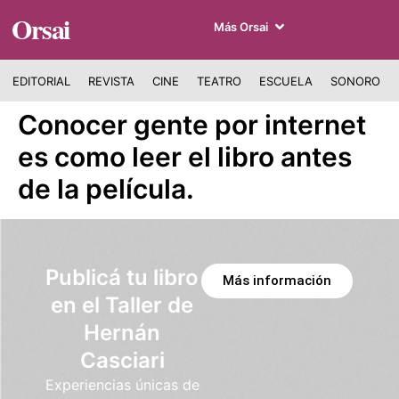
Orsai
Más Orsai
EDITORIAL
REVISTA
CINE
TEATRO
ESCUELA
SONORO
Conocer gente por internet
es como leer el libro antes
de la película.
Publicá tu libro
Más información
en el Taller de
Hernán
Casciari
Experiencias únicas de