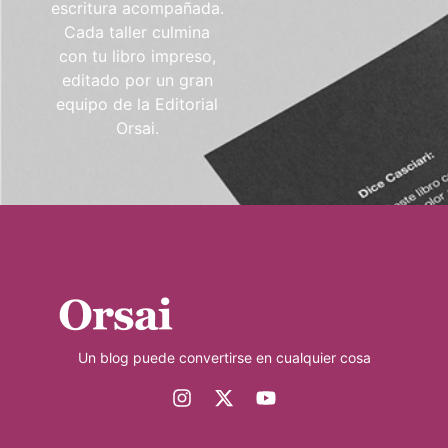
escritura acompañada.
Cada taller culmina
con tu libro impreso,
editado por un gran
equipo de la Editorial
Orsai.
Un blog puede convertirse en cualquier cosa