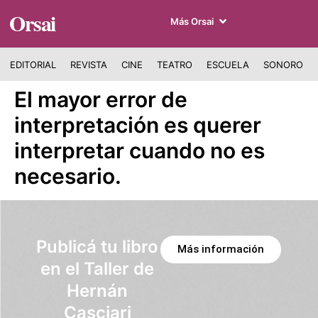
Orsai
Más Orsai
EDITORIAL
REVISTA
CINE
TEATRO
ESCUELA
SONORO
El mayor error de
interpretación es querer
interpretar cuando no es
necesario.
Publicá tu libro
Más información
en el Taller de
Hernán
Casciari