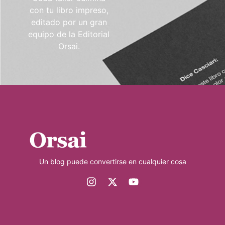
con tu libro impreso,
editado por un gran
equipo de la Editorial
Orsai.
Un blog puede convertirse en cualquier cosa