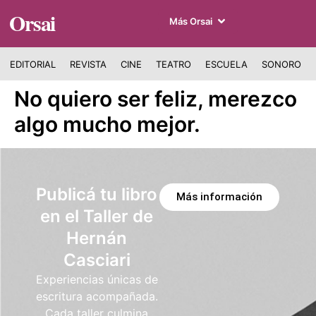
Orsai
Más Orsai
EDITORIAL
REVISTA
CINE
TEATRO
ESCUELA
SONORO
No quiero ser feliz, merezco
algo mucho mejor.
Publicá tu libro
Más información
en el Taller de
Hernán
Casciari
Experiencias únicas de
escritura acompañada.
Cada taller culmina