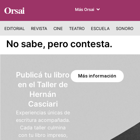
Orsai
Más Orsai
EDITORIAL
REVISTA
CINE
TEATRO
ESCUELA
SONORO
No sabe, pero contesta.
Publicá tu libro
Más información
en el Taller de
Hernán
Casciari
Experiencias únicas de
escritura acompañada.
Cada taller culmina
con tu libro impreso,