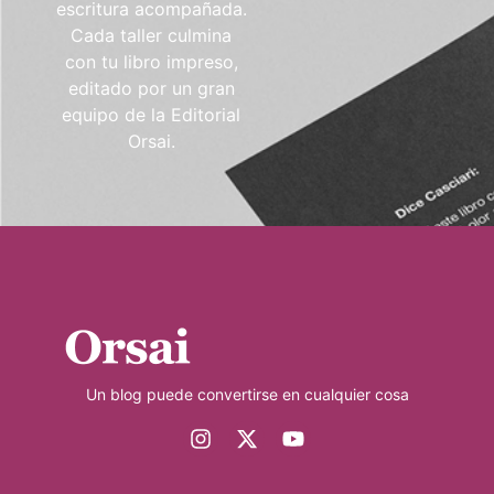
escritura acompañada.
Cada taller culmina
con tu libro impreso,
editado por un gran
equipo de la Editorial
Orsai.
Un blog puede convertirse en cualquier cosa