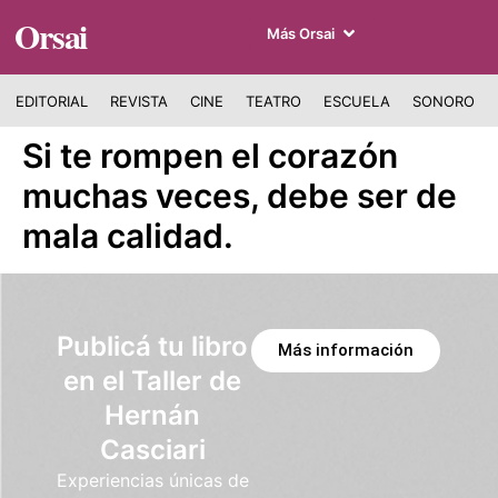
Orsai
Más Orsai
EDITORIAL
REVISTA
CINE
TEATRO
ESCUELA
SONORO
Si te rompen el corazón
muchas veces, debe ser de
mala calidad.
Publicá tu libro
Más información
en el Taller de
Hernán
Casciari
Experiencias únicas de