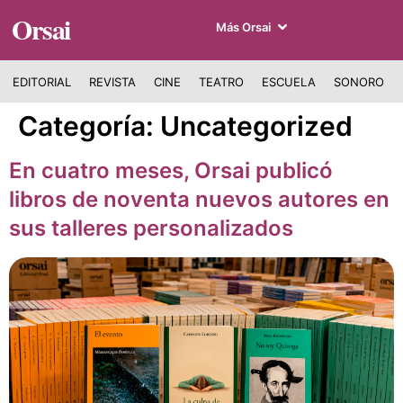
Orsai
Más Orsai
EDITORIAL
REVISTA
CINE
TEATRO
ESCUELA
SONORO
Categoría:
Uncategorized
En cuatro meses, Orsai publicó
libros de noventa nuevos autores en
sus talleres personalizados