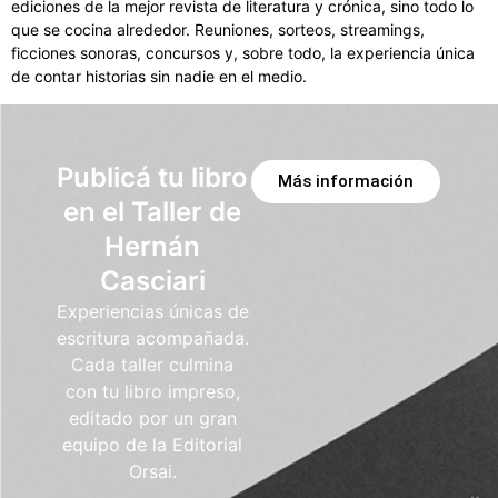
ediciones de la mejor revista de literatura y crónica, sino todo lo
que se cocina alrededor. Reuniones, sorteos, streamings,
ficciones sonoras, concursos y, sobre todo, la experiencia única
de contar historias sin nadie en el medio.
Publicá tu libro
Más información
en el Taller de
Hernán
Casciari
Experiencias únicas de
escritura acompañada.
Cada taller culmina
con tu libro impreso,
editado por un gran
equipo de la Editorial
Orsai.