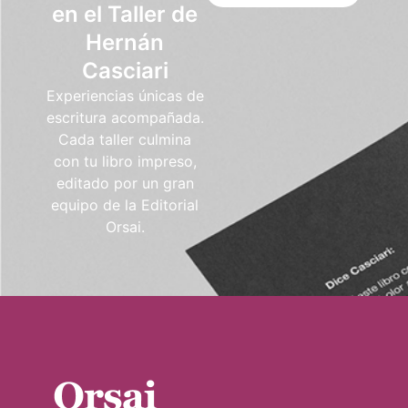
en el Taller de
Hernán
Casciari
Experiencias únicas de
escritura acompañada.
Cada taller culmina
con tu libro impreso,
editado por un gran
equipo de la Editorial
Orsai.